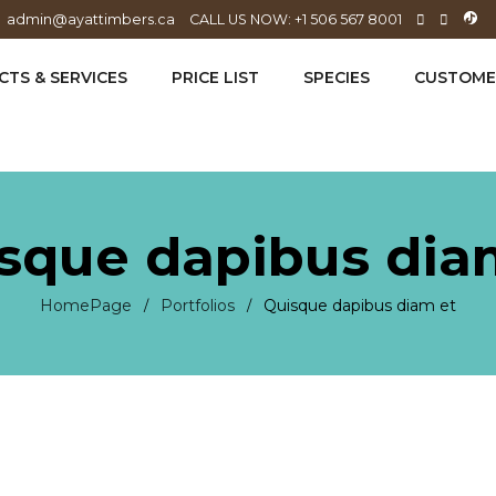
admin@ayattimbers.ca
CALL US NOW: +1 506 567 8001
TS & SERVICES
PRICE LIST
SPECIES
CUSTOME
sque dapibus dia
HomePage
Portfolios
Quisque dapibus diam et
/
/