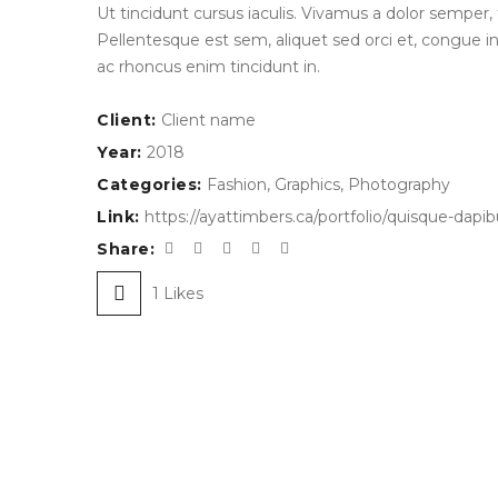
Ut tincidunt cursus iaculis. Vivamus a dolor semper,
Pellentesque est sem, aliquet sed orci et, congue
ac rhoncus enim tincidunt in.
Client:
Client name
Year:
2018
Categories:
Fashion
,
Graphics
,
Photography
Link:
https://ayattimbers.ca/portfolio/quisque-dapi
Share:
1
Likes