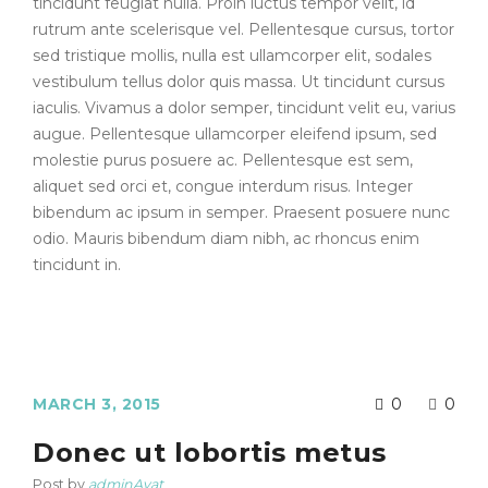
tincidunt feugiat nulla. Proin luctus tempor velit, id
rutrum ante scelerisque vel. Pellentesque cursus, tortor
sed tristique mollis, nulla est ullamcorper elit, sodales
vestibulum tellus dolor quis massa. Ut tincidunt cursus
iaculis. Vivamus a dolor semper, tincidunt velit eu, varius
augue. Pellentesque ullamcorper eleifend ipsum, sed
molestie purus posuere ac. Pellentesque est sem,
aliquet sed orci et, congue interdum risus. Integer
bibendum ac ipsum in semper. Praesent posuere nunc
odio. Mauris bibendum diam nibh, ac rhoncus enim
tincidunt in.
MARCH 3, 2015
0
0
Donec ut lobortis metus
Post by
adminAyat