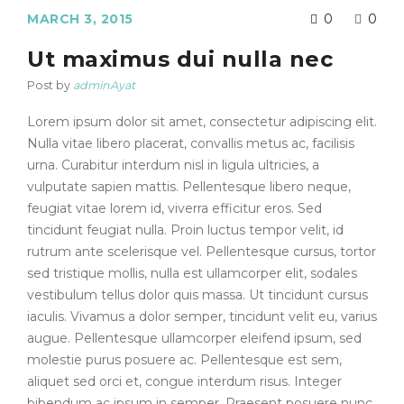
MARCH 3, 2015
0
0
Ut maximus dui nulla nec
Post by
adminAyat
Lorem ipsum dolor sit amet, consectetur adipiscing elit.
Nulla vitae libero placerat, convallis metus ac, facilisis
urna. Curabitur interdum nisl in ligula ultricies, a
vulputate sapien mattis. Pellentesque libero neque,
feugiat vitae lorem id, viverra efficitur eros. Sed
tincidunt feugiat nulla. Proin luctus tempor velit, id
rutrum ante scelerisque vel. Pellentesque cursus, tortor
sed tristique mollis, nulla est ullamcorper elit, sodales
vestibulum tellus dolor quis massa. Ut tincidunt cursus
iaculis. Vivamus a dolor semper, tincidunt velit eu, varius
augue. Pellentesque ullamcorper eleifend ipsum, sed
molestie purus posuere ac. Pellentesque est sem,
aliquet sed orci et, congue interdum risus. Integer
bibendum ac ipsum in semper. Praesent posuere nunc