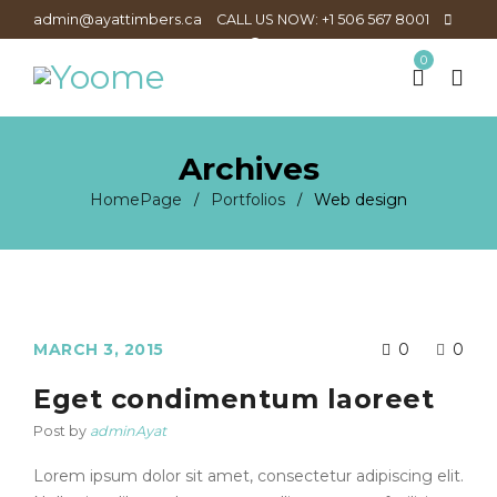
admin@ayattimbers.ca
CALL US NOW: +1 506 567 8001
0
Archives
HomePage
Portfolios
Web design
/
/
MARCH 3, 2015
0
0
Eget condimentum laoreet
Post by
adminAyat
Lorem ipsum dolor sit amet, consectetur adipiscing elit.